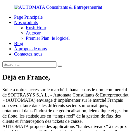
Skip
to
Page Principale
content
Votre
Nos produits
AUTOMATA
partenaire
Rush Hour
en
Autocar
Consultants
informatique
Premier Plan: le logiciel
Blog
&
À propos de nous
Contactez nous
Entrepreneuriat
Search
Search
for:
Déjà en France,
Suite à notre succès sur le marché Libanais sous le nom commercial
de SOFTRASYS S.A.L, « Automata Consultants & Entrepreneuriat
» (AUTOMATA) envisage d’implémenter sur le marché Français
son savoir-faire dans les différents secteurs informatiques,
notamment dans l’industrie de géolocalisation, télématique et gestion
de flotte, les statistiques en “temps réel” de la gestion de flux des
clients et l’interception des tickets de caisse.
AUTOMATA propose des applications “hautes-niveaux” à des prix